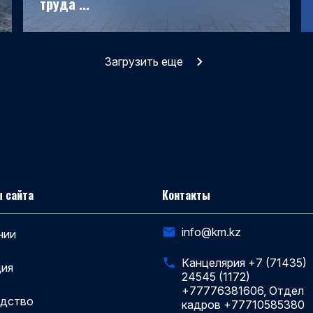
труда ...
Загрузить еще
 сайта
Контакты
info@km.kz
нии
Канцелярия +7 (71435)
ия
24545 (1172)
+77776381606, Отдел
одство
кадров +77710585380