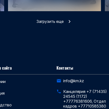
Загрузить еще
 сайта
Контакты
info@km.kz
нии
Канцелярия +7 (71435)
ия
24545 (1172)
+77776381606, Отдел
одство
кадров +77710585380