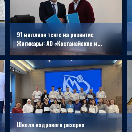
91 миллион тенге на развитие
Житикары: АО «Костанайские м...
28.10.2025
Школа кадрового резерва