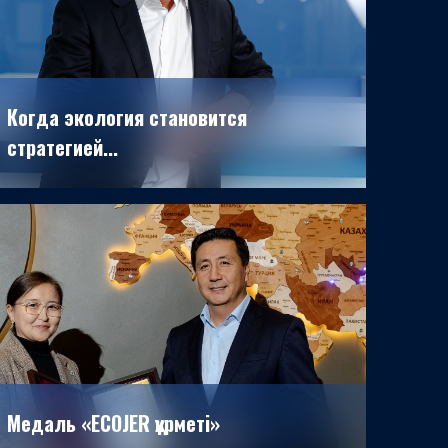
Когда экология становится
стратегией...
13.10.2025
Медаль «ECOJER құрметі»