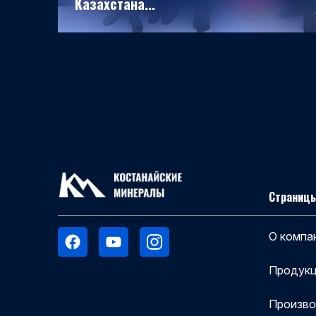
Казахстана...
Страницы
О компа
Продукц
Произв